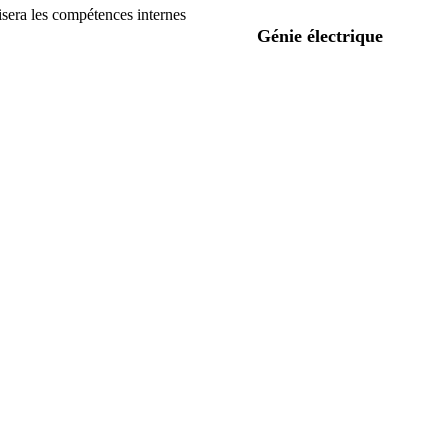
lisera les compétences internes
Génie électrique
3 ingénieurs ou chefs
de projets dont 1
coordinateur SSI +
2 techniciens