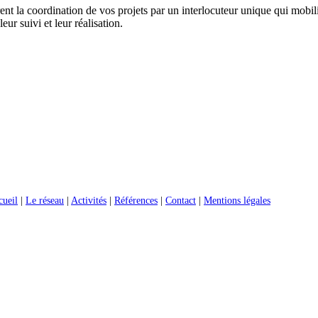
rent la coordination de vos projets par un interlocuteur unique qui mobi
leur suivi et leur réalisation.
cueil
|
Le réseau
|
Activités
|
Références
|
Contact
|
Mentions légales