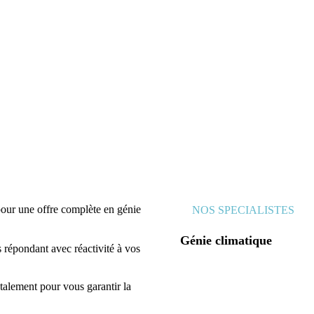
our une offre complète en génie
NOS SPECIALISTES
Génie climatique
répondant avec réactivité à vos
8 ingénieurs ou chefs
de projets, dont 1 expert
talement pour vous garantir la
HQE +
4 techniciens