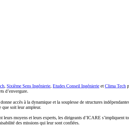
ch
,
Sixième Sens Ingénierie
,
Etudes Conseil Ingénierie
et
Clima Tech
p
ets d’envergure.
nne accès à la dynamique et la souplesse de structures indépendantes 
e que soit leur ampleur.
t leurs moyens et leurs experts, les dirigeants d’ICARE s’impliquent to
faisabilité des missions qui leur sont confiées.